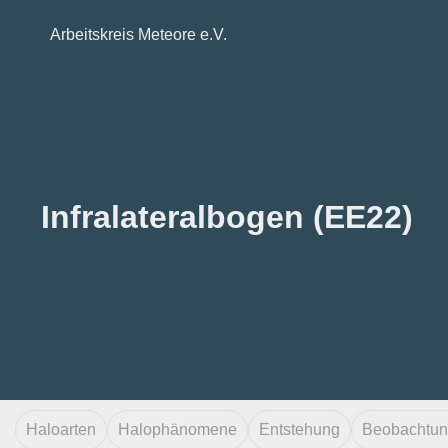
Arbeitskreis Meteore e.V.
Infralateralbogen (EE22)
Haloarten
Halophänomene
Entstehung
Beobachtu