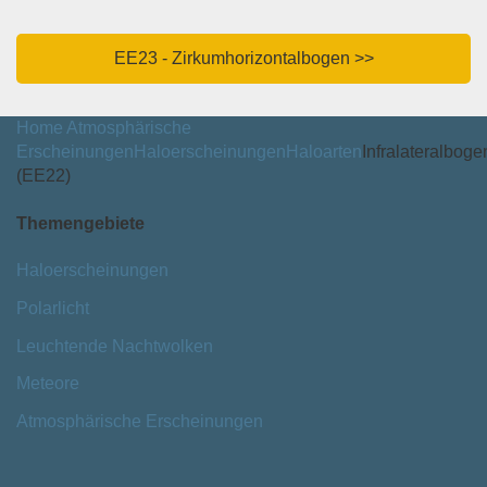
EE23 - Zirkumhorizontalbogen >>
Home
Atmosphärische
Erscheinungen
Haloerscheinungen
Haloarten
Infralateralboge
(EE22)
Themengebiete
Haloerscheinungen
Polarlicht
Leuchtende Nachtwolken
Meteore
Atmosphärische Erscheinungen