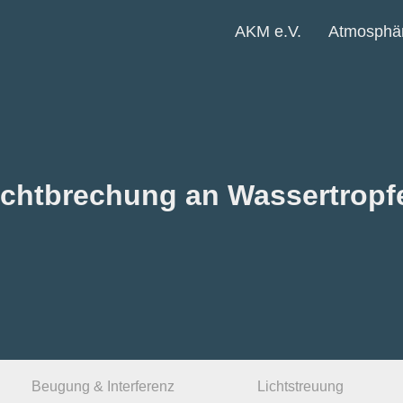
AKM e.V.
Atmosphär
ichtbrechung an Wassertropf
Beugung & Interferenz
Lichtstreuung