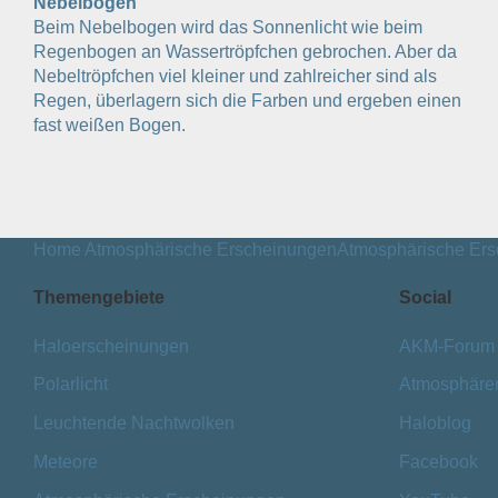
Nebelbogen
Beim Nebelbogen wird das Sonnenlicht wie beim
Regenbogen an Wassertröpfchen gebrochen. Aber da
Nebeltröpfchen viel kleiner und zahlreicher sind als
Regen, überlagern sich die Farben und ergeben einen
fast weißen Bogen.
Home
Atmosphärische Erscheinungen
Atmosphärische Er
Themengebiete
Social
Haloerscheinungen
AKM-Forum
Polarlicht
Atmosphäre
Leuchtende Nachtwolken
Haloblog
Meteore
Facebook