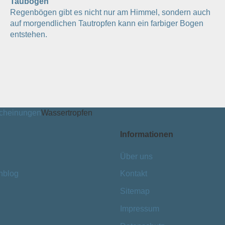
Taubogen
Regenbögen gibt es nicht nur am Himmel, sondern auch
auf morgendlichen Tautropfen kann ein farbiger Bogen
entstehen.
scheinungen
Wassertropfen
Informationen
Über uns
nblog
Kontakt
Sitemap
Impressum