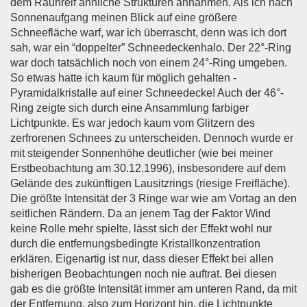
dem Rauhreif ähnliche Strukturen annahmen. Als ich nach
Sonnenaufgang meinen Blick auf eine größere
Schneefläche warf, war ich überrascht, denn was ich dort
sah, war ein “doppelter” Schneedeckenhalo. Der 22°-Ring
war doch tatsächlich noch von einem 24°-Ring umgeben.
So etwas hatte ich kaum für möglich gehalten -
Pyramidalkristalle auf einer Schneedecke! Auch der 46°-
Ring zeigte sich durch eine Ansammlung farbiger
Lichtpunkte. Es war jedoch kaum vom Glitzern des
zerfrorenen Schnees zu unterscheiden. Dennoch wurde er
mit steigender Sonnenhöhe deutlicher (wie bei meiner
Erstbeobachtung am 30.12.1996), insbesondere auf dem
Gelände des zukünftigen Lausitzrings (riesige Freifläche).
Die größte Intensität der 3 Ringe war wie am Vortag an den
seitlichen Rändern. Da an jenem Tag der Faktor Wind
keine Rolle mehr spielte, lässt sich der Effekt wohl nur
durch die entfernungsbedingte Kristallkonzentration
erklären. Eigenartig ist nur, dass dieser Effekt bei allen
bisherigen Beobachtungen noch nie auftrat. Bei diesen
gab es die größte Intensität immer am unteren Rand, da mit
der Entfernung, also zum Horizont hin, die Lichtpunkte