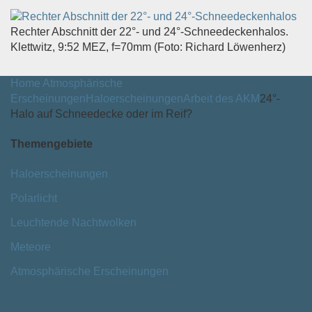
Rechter Abschnitt der 22°- und 24°-Schneedeckenhalos.
Klettwitz, 9:52 MEZ, f=70mm (Foto: Richard Löwenherz)
Home
Atmosphärische
Erscheinungen
Haloerscheinungen
Arbeit des AKM
24°-
Halo auf Schneedecke oder im Reif?
Themengebiete
Haloerscheinungen
Polarlicht
Leuchtende Nachtwolken
Meteore
Atmosphärische Erscheinungen