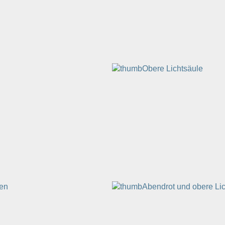
Obere Lichtsäule
pen
Abendrot und obere Li