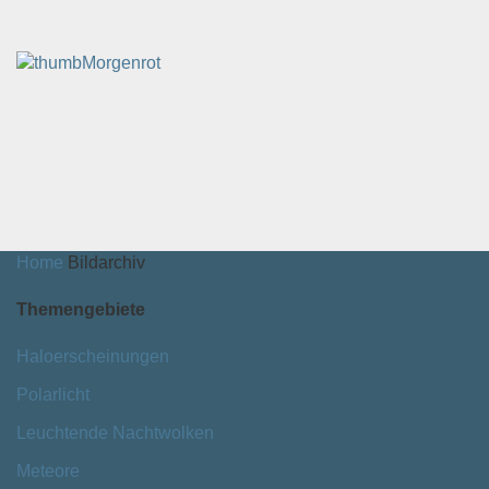
Morgenrot
Home
Bildarchiv
Themengebiete
Haloerscheinungen
Polarlicht
Leuchtende Nachtwolken
Meteore