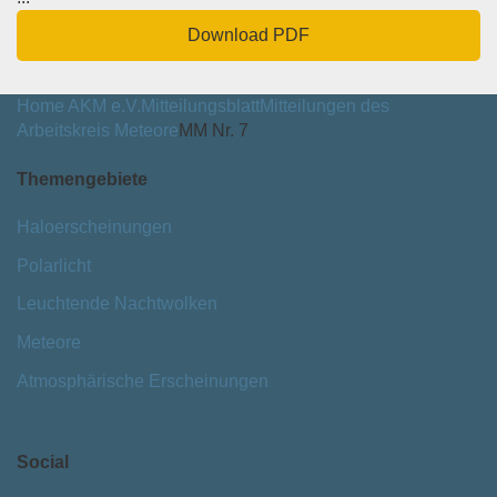
Download PDF
Home
AKM e.V.
Mitteilungsblatt
Mitteilungen des
Arbeitskreis Meteore
MM Nr. 7
Themengebiete
Haloerscheinungen
Polarlicht
Leuchtende Nachtwolken
Meteore
Atmosphärische Erscheinungen
Social