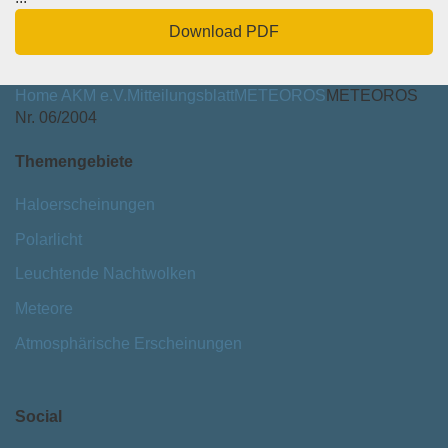
Download PDF
Home
AKM e.V.
Mitteilungsblatt
METEOROS
METEOROS
Nr. 06/2004
Themengebiete
Haloerscheinungen
Polarlicht
Leuchtende Nachtwolken
Meteore
Atmosphärische Erscheinungen
Social